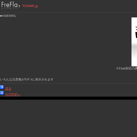
■WARNING
※Flash対応の
いろんな注意報がﾗﾝﾀﾞﾑに表示されます
戻る
ﾌﾚﾌﾗTOPへ