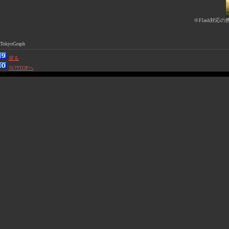
※Flash対応の
TokyoGraph
戻る
ﾌﾚﾌﾗTOPへ