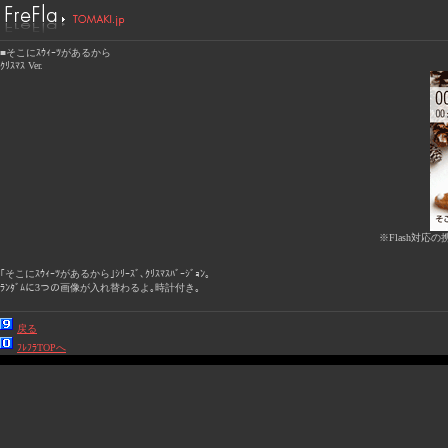
■そこにｽｳｨｰﾂがあるから
ｸﾘｽﾏｽ Ver.
※Flash対応の
｢そこにｽｳｨｰﾂがあるから｣ｼﾘｰｽﾞ､ｸﾘｽﾏｽﾊﾞｰｼﾞｮﾝ｡
ﾗﾝﾀﾞﾑに3つの画像が入れ替わるよ｡時計付き｡
戻る
ﾌﾚﾌﾗTOPへ