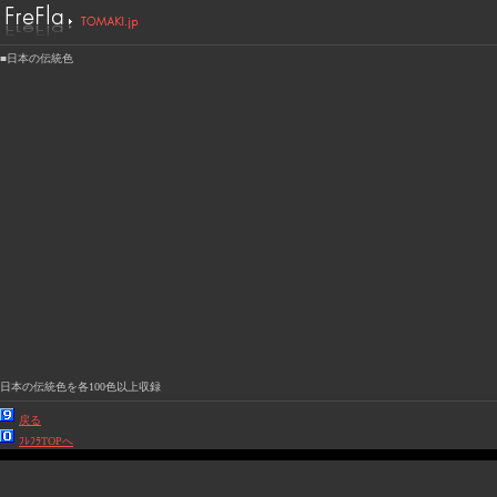
■日本の伝統色
日本の伝統色を各100色以上収録
戻る
ﾌﾚﾌﾗTOPへ