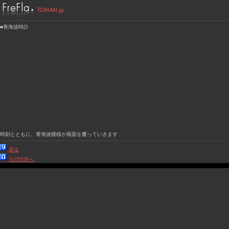
■青海波時計
時刻とともに、青海波模様が画面を覆っていきます
戻る
ﾌﾚﾌﾗTOPへ