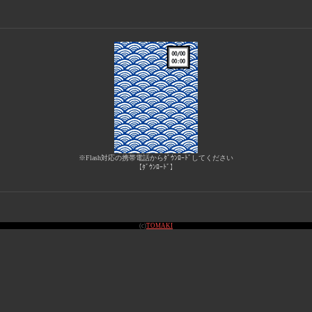
※Flash対応の携帯電話からﾀﾞｳﾝﾛｰﾄﾞしてください
【ﾀﾞｳﾝﾛｰﾄﾞ】
(c)
TOMAKI